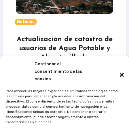
Noticias
Actualización de catastro de
usuarios de Agua Potable y
Alcantarillado
Gestionar el
consentimiento de las
noviembre 6, 2025
0 Comentarios
cookies
El Gobierno Autónomo Descentralizado
Para ofrecer las mejores experiencias, utilizamos tecnologías como
Municipal del cantón Caluma, a través de
las cookies para almacenar y/o acceder a la información del
dispositivo. El consentimiento de estas tecnologías nos permitirá
la Dirección de Obras Públicas y la Unidad
procesar datos como el comportamiento de navegación o las
de Agua Potable , realizará la
identificaciones únicas en este sitio. No consentir o retirar el
consentimiento, puede afectar negativamente a ciertas
actualización del catastro de usuarios,…
características y funciones.