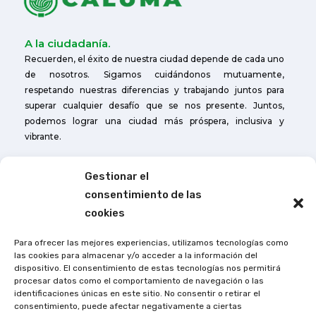
A la ciudadanía.
Recuerden, el éxito de nuestra ciudad depende de cada uno
de nosotros. Sigamos cuidándonos mutuamente,
respetando nuestras diferencias y trabajando juntos para
superar cualquier desafío que se nos presente. Juntos,
podemos lograr una ciudad más próspera, inclusiva y
vibrante.
Gestionar el
Otros Enlances
consentimiento de las
Cuerpo de Bomberos de Caluma
cookies
Agencia de Tránsito de Caluma
Para ofrecer las mejores experiencias, utilizamos tecnologías como
las cookies para almacenar y/o acceder a la información del
Contactos:
dispositivo. El consentimiento de estas tecnologías nos permitirá
procesar datos como el comportamiento de navegación o las
Dirección:
Avn. La Naranja y Héroes del Cenepa.
identificaciones únicas en este sitio. No consentir o retirar el
consentimiento, puede afectar negativamente a ciertas
Teléfonos:
(593) 03249-522