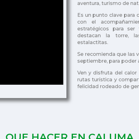
aventura,
turismo de natu
Es un punto clave para d
con el acompañami
estratégicos para ser
desta
can la torre, l
estalactitas.
Se recomienda que las vi
septiembre, para poder
Ven y disfruta del calo
rutas turística y comp
felicidad rodeado de gen
QUE HACER EN CALUMA