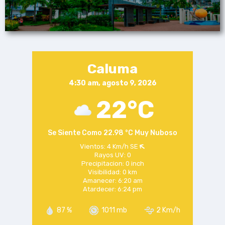
Caluma
4:30 am, agosto 9, 2026
22°C
Se Siente Como 22.98 °C
Muy Nuboso
Vientos: 4 Km/h
SE
Rayos UV: 0
Precipitacion: 0 inch
Visibilidad: 0 km
Amanecer: 6:20 am
Atardecer: 6:24 pm
87 %
1011 mb
2 Km/h