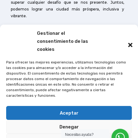
superar cualquier desafío que se nos presente. Juntos,
podemos lograr una ciudad más próspera, inclusiva y
vibrante.
Gestionar el
Otros Enlances
consentimiento de las
Cuerpo de Bomberos de Caluma
cookies
Agencia de Tránsito de Caluma
Para ofrecer las mejores experiencias, utilizamos tecnologías como
las cookies para almacenar y/o acceder a la información del
Contactos:
dispositivo. El consentimiento de estas tecnologías nos permitirá
procesar datos como el comportamiento de navegación o las
Dirección:
Avn. La Naranja y Héroes del Cenepa
identificaciones únicas en este sitio. No consentir o retirar el
consentimiento, puede afectar negativamente a ciertas
Teléfonos:
(593) 03249-522
características y funciones.
Aceptar
Denegar
Necesitas ayuda?