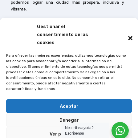
podemos lograr una ciudad más próspera, inclusiva y
vibrante.
Gestionar el
Otros enlaces
consentimiento de las
Cuerpo de Bomberos de Caluma
cookies
Agencia de Tránsito de Caluma
Para ofrecer las mejores experiencias, utilizamos tecnologías como
las cookies para almacenar y/o acceder a la información del
Contactos:
dispositivo. El consentimiento de estas tecnologías nos permitirá
procesar datos como el comportamiento de navegación o las
Dirección:
Avn. La Naranja y Héroes del Cenepa.
identificaciones únicas en este sitio. No consentir o retirar el
consentimiento, puede afectar negativamente a ciertas
Teléfonos:
(593) 03249-522
características y funciones.
Aceptar
Denegar
Necesitas ayuda?
Ver preferencias
Escríbenos