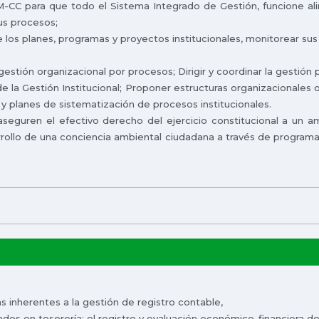
-CC para que todo el Sistema Integrado de Gestión, funcione ali
us procesos;
de los planes, programas y proyectos institucionales, monitorear su
estión organizacional por procesos; Dirigir y coordinar la gestión p
e la Gestión Institucional; Proponer estructuras organizacionales 
y planes de sistematización de procesos institucionales.
aseguren el efectivo derecho del ejercicio constitucional a un a
arrollo de una conciencia ambiental ciudadana a través de program
eras inherentes a la gestión de registro contable,
ondos en tesorería; el registro y evaluación económico-financiera