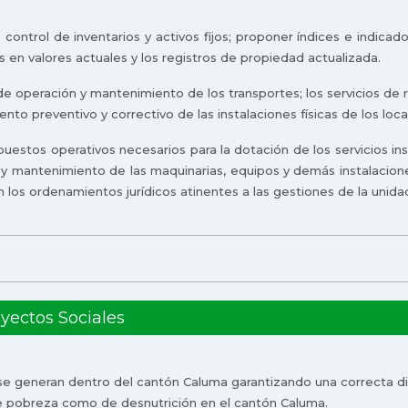
 de control de inventarios y activos fijos; proponer índices e ind
os en valores actuales y los registros de propiedad actualizada.
os de operación y mantenimiento de los transportes; los servicios d
ento preventivo y correctivo de las instalaciones físicas de los loc
upuestos operativos necesarios para la dotación de los servicios inst
y mantenimiento de las maquinarias, equipos y demás instalaciones 
 los ordenamientos jurídicos atinentes a las gestiones de la unida
oyectos Sociales
 se generan dentro del cantón Caluma garantizando una correcta di
e pobreza como de desnutrición en el cantón Caluma.