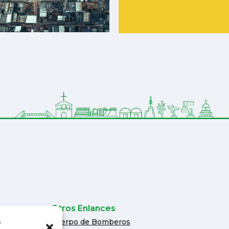
Otros Enlances
dad
s
Cuerpo de Bomberos