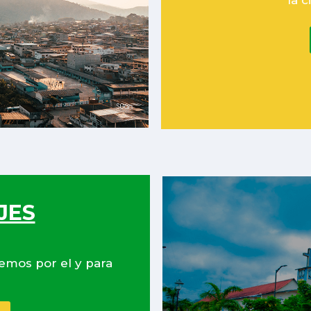
la 
JES
emos por el y para