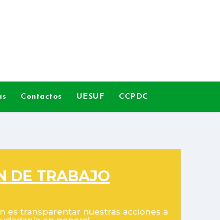
as
Contactos
UESUF
CCPDC
N DE TRABAJO
n es transparentar nuestras acciones a