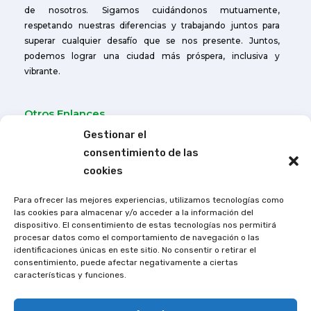
de nosotros. Sigamos cuidándonos mutuamente,
respetando nuestras diferencias y trabajando juntos para
superar cualquier desafío que se nos presente. Juntos,
podemos lograr una ciudad más próspera, inclusiva y
vibrante.
Otros Enlances
Cuerpo de Bomberos de Caluma
Gestionar el
consentimiento de las
Agencia de Tránsito de Caluma
cookies
Contactos:
Para ofrecer las mejores experiencias, utilizamos tecnologías como
las cookies para almacenar y/o acceder a la información del
Dirección:
Dirección del GAD Municipal
dispositivo. El consentimiento de estas tecnologías nos permitirá
procesar datos como el comportamiento de navegación o las
Teléfonos:
(593) 03249-522
identificaciones únicas en este sitio. No consentir o retirar el
consentimiento, puede afectar negativamente a ciertas
Correo:
info@caluma.gob.ec
características y funciones.